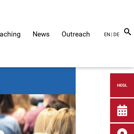
aching
News
Outreach
EN
DE
Heid