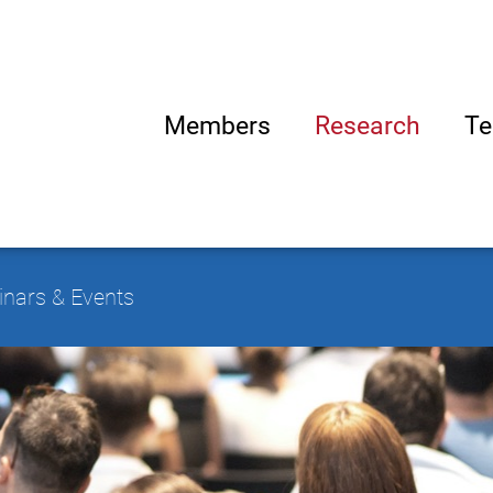
Members
Research
Te
nars & Events