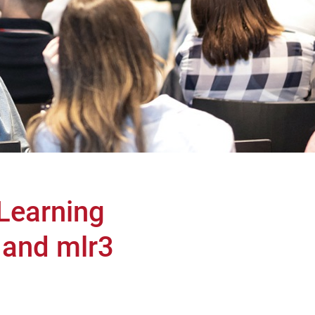
Learning
and mlr3