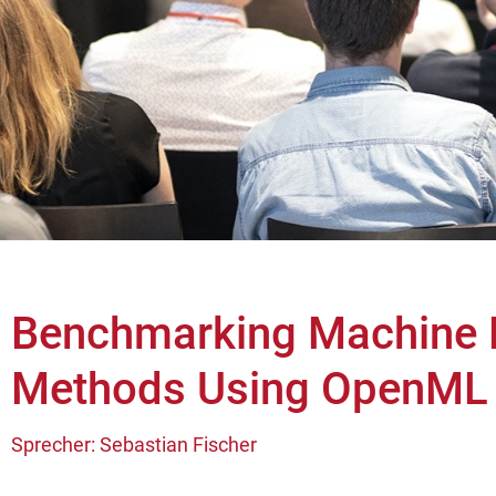
Benchmarking Machine 
Methods Using OpenML 
Sprecher: Sebastian Fischer