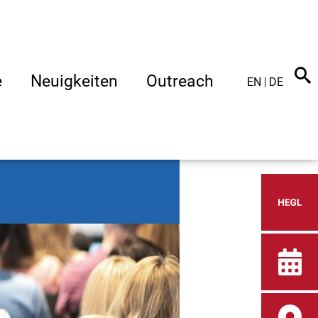
e
Neuigkeiten
Outreach
EN
DE
Heid